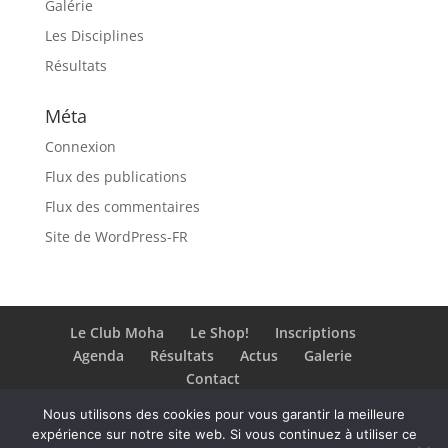
Galérie
Les Disciplines
Résultats
Méta
Connexion
Flux des publications
Flux des commentaires
Site de WordPress-FR
Le Club Moha
Le Shop!
Inscriptions
Agenda
Résultats
Actus
Galerie
Contact
Nous utilisons des cookies pour vous garantir la meilleure
expérience sur notre site web. Si vous continuez à utiliser ce