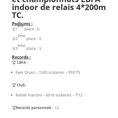
indoor de relais 4*200m
TC.
Podiums :
ère
🥇1
place : 6
ème
🥈2
place : 3
ème
🥉3
place : 3
Records :
🏆
LBFA
:
Ilyes Druez – 1500 scolaires – 3’55’’75
🏆
Club
:
Rafael Franzini – 60 m scolaires – 7’’12
🏆
Records personnels
: 12